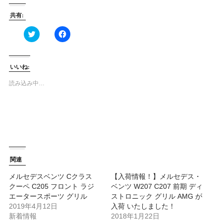
共有:
ク
Facebook
リ
で
ッ
共
ク
有
し
す
て
る
いいね:
Twitter
に
で
は
共
ク
読み込み中…
有
リ
(新
ッ
し
ク
い
し
ウ
て
ィ
く
ン
だ
ド
さ
ウ
い
で
(新
開
し
関連
き
い
ま
ウ
す)
ィ
メルセデスベンツ Cクラス
【入荷情報！】メルセデス・
ン
クーペ C205 フロント ラジ
ベンツ W207 C207 前期 ディ
ド
ウ
エータースポーツ グリル
ストロニック グリル AMG が
で
2019年4月12日
入荷 いたしました！
開
き
新着情報
2018年1月22日
ま